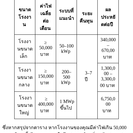
ค่าไฟ
ขนาด
ผล
ระบบที่
เฉลี่ย
ระยะ
โรงงา
ประหยั
แนะนำ
ต่อ
คืนทุน
น
ดต่อปี
เดือน
340,000
โรงงา
≥
–
50–100
50,000
นขนาด
670,00
kWp
บาท
เล็ก
บาท
1,300,0
โรงงา
≥
200–
3–7
00 –
150,000
500
นขนาด
3,300,0
ปี
kWp
บาท
กลาง
00 บาท
โรงงา
≥
6,750,0
1 MWp
400,000
00
นขนาด
ขึ้นไป
บาท
บาท
ใหญ่
ซึ่งหากสรุปจากตาราง หากโรงงานของคุณมีค่าไฟเกิน 50,000